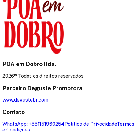
POA em Dobro
ltda.
2026
® Todos os direitos reservados
Parceiro Deguste Promotora
www.degustebr.com
Contato
WhatsApp:
+551151960254
Política de Privacidade
Termos
e Condições