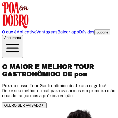
O que é
Aplicativo
Vantagens
Baixar app
Dúvidas
Suporte
Abrir menu
O MAIOR E MELHOR TOUR
GASTRONÔMICO DE
poa
Poxa, o nosso Tour Gastronômico deste ano esgotou!
Deixe seu melhor e-mail para avisarmos em primeira mão
quando lançarmos a próxima edição.
QUERO SER AVISADO